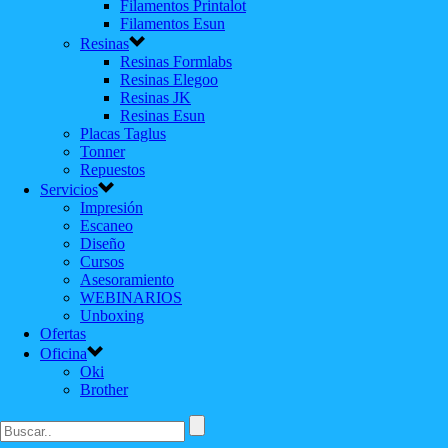
Filamentos Printalot
Filamentos Esun
Resinas
Resinas Formlabs
Resinas Elegoo
Resinas JK
Resinas Esun
Placas Taglus
Tonner
Repuestos
Servicios
Impresión
Escaneo
Diseño
Cursos
Asesoramiento
WEBINARIOS
Unboxing
Ofertas
Oficina
Oki
Brother