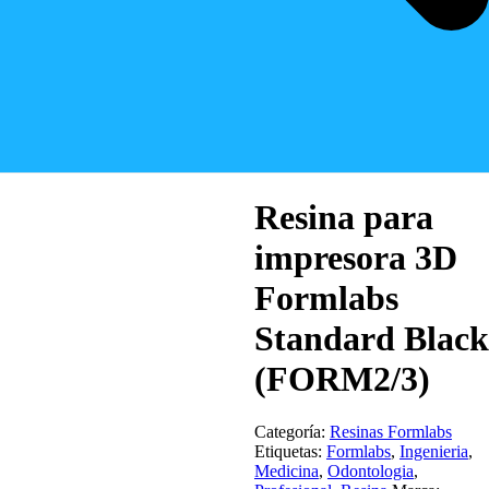
Resina para
impresora 3D
Formlabs
Standard Black
(FORM2/3)
Categoría:
Resinas Formlabs
Etiquetas:
Formlabs
,
Ingenieria
,
Medicina
,
Odontologia
,