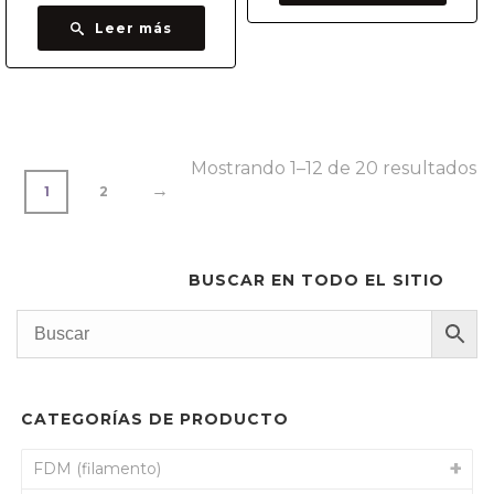
Leer más
O
Mostrando 1–12 de 20 resultados
→
1
2
p
pr
BUSCAR EN TODO EL SITIO
ba
a
al
CATEGORÍAS DE PRODUCTO
FDM (filamento)