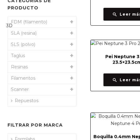
CATEGORÍAS DE
PRODUCTO
Leer má
FDM (filamento)
SLA (resina)
SLS (polvo)
Taglus
Pei Neptune 3
23.5×23.5c
Resinas
Filamentos
Leer má
Scanner
Repuestos
FILTRAR POR MARCA
Boquilla 0.4mm Ne
Formlabs