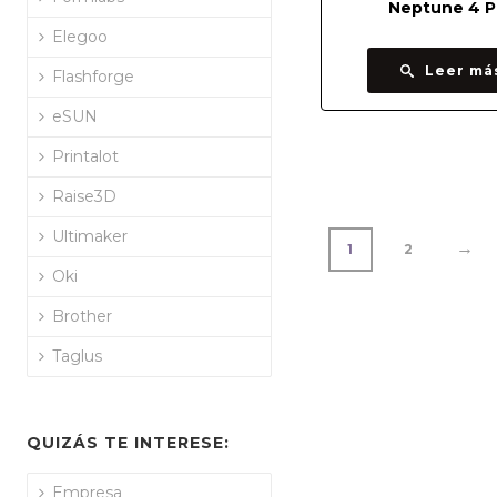
Neptune 4 P
Elegoo
Leer má
Flashforge
eSUN
Printalot
Raise3D
Ultimaker
→
1
2
Oki
Brother
Taglus
QUIZÁS TE INTERESE:
Empresa