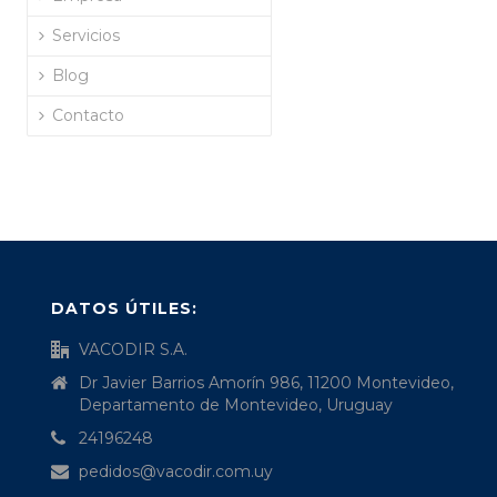
Servicios
Blog
Contacto
DATOS ÚTILES:
VACODIR S.A.
Dr Javier Barrios Amorín 986, 11200 Montevideo,
Departamento de Montevideo, Uruguay
24196248
pedidos@vacodir.com.uy