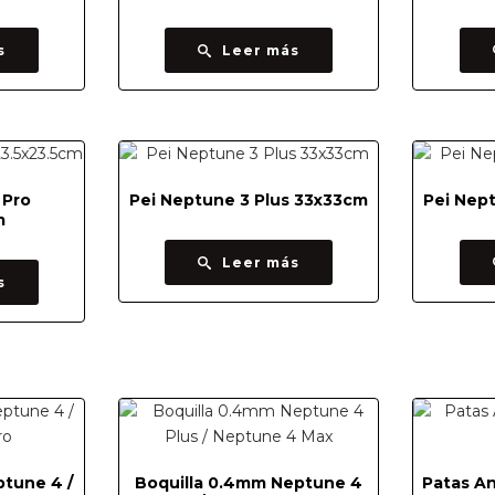
s
Leer más
 Pro
Pei Neptune 3 Plus 33x33cm
Pei Nep
m
Leer más
s
ptune 4 /
Boquilla 0.4mm Neptune 4
Patas An