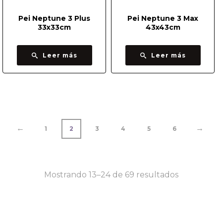
Pei Neptune 3 Plus
Pei Neptune 3 Max
33x33cm
43x43cm
Leer más
Leer más
←
→
1
2
3
4
5
6
Ordenado
Mostrando 13–24 de 69 resultados
por
precio: