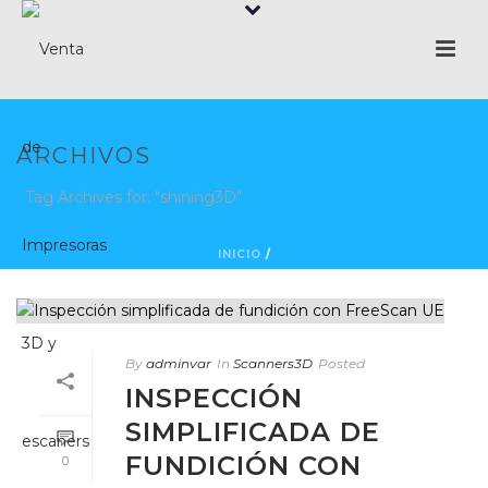
ARCHIVOS
Tag Archives for: "shining3D"
INICIO
/
By
adminvar
In
Scanners3D
Posted
INSPECCIÓN
SIMPLIFICADA DE
FUNDICIÓN CON
0