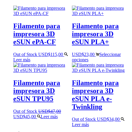
Filamento para
Filamento para
impresora 3D
impresora 3D
eSUN ePA-CF
eSUN PLA+
Out of Stock
USD$
115,00
USD$
23,00
Seleccionar
Leer más
opciones
Filamento para
Filamento para
impresora 3D
impresora 3D
eSUN TPU95
eSUN PLA e-
Twinkling
Out of Stock
USD$
47,00
El
El
USD$
45,00
Leer más
Out of Stock
USD$
34,00
precio
precio
Leer más
original
actual