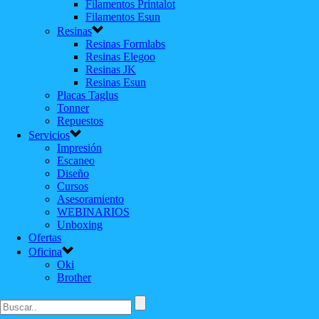
Filamentos Printalot
Filamentos Esun
Resinas
Resinas Formlabs
Resinas Elegoo
Resinas JK
Resinas Esun
Placas Taglus
Tonner
Repuestos
Servicios
Impresión
Escaneo
Diseño
Cursos
Asesoramiento
WEBINARIOS
Unboxing
Ofertas
Oficina
Oki
Brother