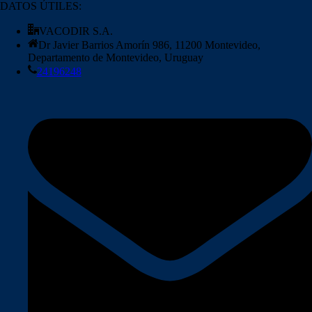
era:
es:
DATOS ÚTILES:
USD$47,00.
USD$45,00.
VACODIR S.A.
Dr Javier Barrios Amorín 986, 11200 Montevideo,
Departamento de Montevideo, Uruguay
24196248