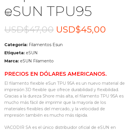
eSUN TPU95
El
El
USD$
47,00
USD$
45,00
precio
preci
Categoría:
Filamentos Esun
original
actua
Etiqueta:
eSUN
era:
es:
Marca:
eSUN Filamento
USD$47,00.
USD$
PRECIOS EN DÓLARES AMERICANOS.
El filamento flexible eSun TPU 95A es un nuevo material de
impresión 3D flexible que ofrece durabilidad y flexibilidad.
Gracias a la dureza Shore más alta, el filamento TPU 95A es
mucho más fácil de imprimir que la mayoría de los
materiales flexibles del mercado, y la velocidad de
impresión también es mucho más rápida.
VACODIR SA es el único distribuidor oficial de eSUN en