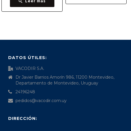
Leer más
DATOS ÚTILES:
VACODIR S.A.
Dr Javier Barrios Amorín 986, 11200 Montevideo,
Departamento de Montevideo, Uruguay
24196248
pedidos@vacodir.com.uy
DIRECCIÓN: