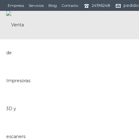
24196248
pedido
Empresa
Servicios
Blog
Contacto