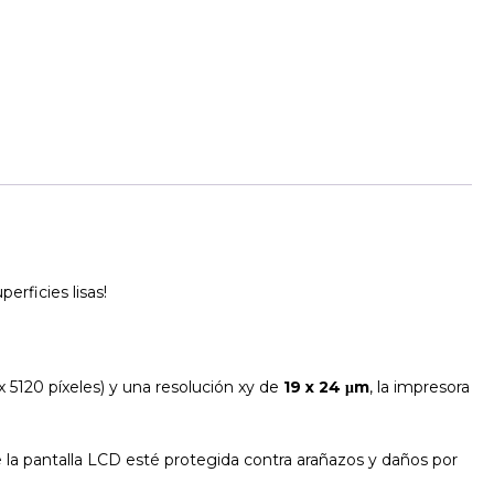
erficies lisas!
 5120 píxeles) y una resolución xy de
19 x 24 μm
, la impresora
ue la pantalla LCD esté protegida contra arañazos y daños por