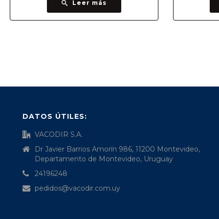
Leer más
DATOS ÚTILES:
VACODIR S.A.
Dr Javier Barrios Amorín 986, 11200 Montevideo,
Departamento de Montevideo, Uruguay
24196248
pedidos@vacodir.com.uy