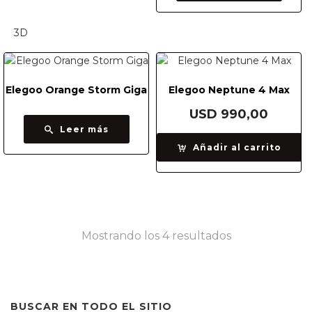
Elegoo Orange Storm Giga
Elegoo Neptune 4 Max
USD
990,00
Leer más
Añadir al carrito
Ordenado
Mostrando los 4 resultados
por
precio:
BUSCAR EN TODO EL SITIO