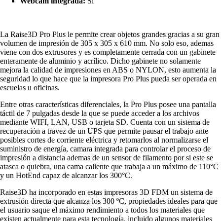
Webcam integrada:
Sí
La Raise3D Pro Plus le permite crear objetos grandes gracias a su gran
volumen de impresión de 305 x 305 x 610 mm. No solo eso, ademas
viene con dos extrusores y es completamente cerrada con un gabinete
enteramente de aluminio y acrílico. Dicho gabinete no solamente
mejora la calidad de impresiones en ABS o NYLON, esto aumenta la
seguridad lo que hace que la impresora Pro Plus pueda ser operada en
escuelas u oficinas.
Entre otras características diferenciales, la Pro Plus posee una pantalla
táctil de 7 pulgadas desde la que se puede acceder a los archivos
mediante WIFI, LAN, USB o tarjeta SD. Cuenta con un sistema de
recuperación a travez de un UPS que permite pausar el trabajo ante
posibles cortes de corriente eléctrica y retomarlos al normalizarse el
suministro de energía, camara integrada para controlar el proceso de
impresión a distancia ademas de un sensor de filamento por si este se
atasca o quiebra, una cama caliente que trabaja a un máximo de 110°C
y un HotEnd capaz de alcanzar los 300°C.
Raise3D ha incorporado en estas impresoras 3D FDM un sistema de
extrusión directa que alcanza los 300 ºC, propiedades ideales para que
el usuario saque el máximo rendimiento a todos los materiales que
existen actualmente para esta tecnología, incluido algunos materiales