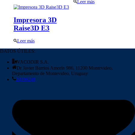
Leer más
Impresora 3D
Raise3D E3
Leer más
DATOS ÚTILES:
VACODIR S.A.
Dr Javier Barrios Amorín 986, 11200 Montevideo,
Departamento de Montevideo, Uruguay
24196248