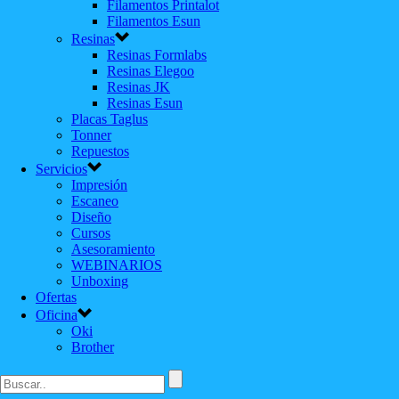
Filamentos Printalot
Filamentos Esun
Resinas
Resinas Formlabs
Resinas Elegoo
Resinas JK
Resinas Esun
Placas Taglus
Tonner
Repuestos
Servicios
Impresión
Escaneo
Diseño
Cursos
Asesoramiento
WEBINARIOS
Unboxing
Ofertas
Oficina
Oki
Brother