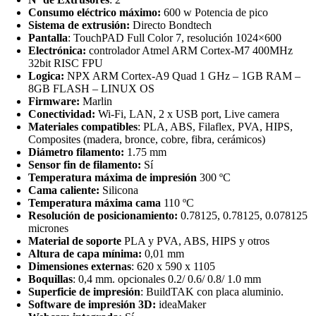
Consumo eléctrico máximo:
600 w Potencia de pico
Sistema de extrusión:
Directo Bondtech
Pantalla
: TouchPAD Full Color 7, resolución 1024×600
Electrónica:
controlador Atmel ARM Cortex-M7 400MHz
32bit RISC FPU
Logica:
NPX ARM Cortex-A9 Quad 1 GHz – 1GB RAM –
8GB FLASH – LINUX OS
Firmware:
Marlin
Conectividad:
Wi-Fi, LAN, 2 x USB port, Live camera
Materiales compatibles
: PLA, ABS, Filaflex, PVA, HIPS,
Composites (madera, bronce, cobre, fibra, cerámicos)
Diámetro filamento:
1.75 mm
Sensor fin de filamento:
Sí
Temperatura máxima de impresión
300 ºC
Cama caliente:
Silicona
Temperatura máxima cama
110 ºC
Resolución de posicionamiento:
0.78125, 0.78125, 0.078125
micrones
Material de soporte
PLA y PVA, ABS, HIPS y otros
Altura de capa mínima:
0,01 mm
Dimensiones externas
: 620 x 590 x 1105
Boquillas
: 0,4 mm. opcionales 0.2/ 0.6/ 0.8/ 1.0 mm
Superficie de impresión
: BuildTAK con placa aluminio.
Software de impresión 3D:
ideaMaker