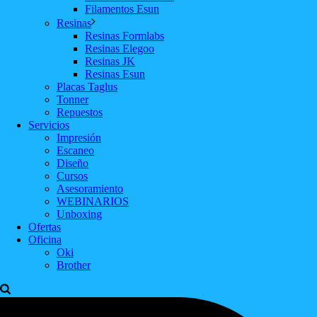
Filamentos Esun
Resinas
Resinas Formlabs
Resinas Elegoo
Resinas JK
Resinas Esun
Placas Taglus
Tonner
Repuestos
Servicios
Impresión
Escaneo
Diseño
Cursos
Asesoramiento
WEBINARIOS
Unboxing
Ofertas
Oficina
Oki
Brother